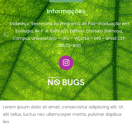
Informações
Endereço: Secretaria do Programa de Pós-Graduação em
Ecologia, Av P. H. Rolfs s/n, Edifício Chotaro Shimoya,
Campus Universitário – UFV – VIÇOSA – MG – Brasil CEP:
36570-900
Lorem ipsum dolor sit amet, consectetur adipiscing elit. Ut
elit tellus, luctus nec ullamcorper mattis, pulvinar dapibus
leo.