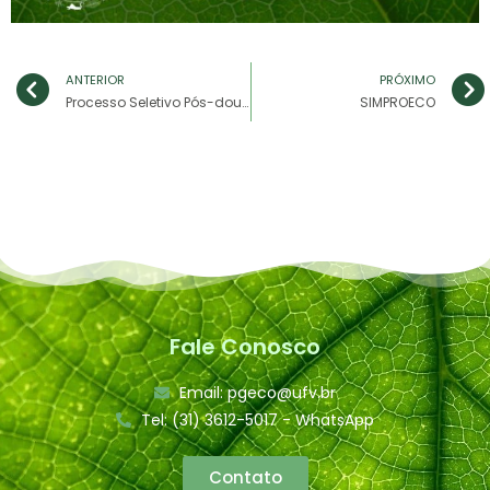
ANTERIOR
PRÓXIMO
Processo Seletivo Pós-doutorado
SIMPROECO
Fale Conosco
Email: pgeco@ufv.br
Tel: (31) 3612-5017 - WhatsApp
Contato