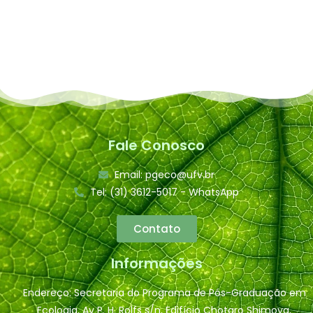
Fale Conosco
Email: pgeco@ufv.br
Tel: (31) 3612-5017 - WhatsApp
Contato
Informações
Endereço: Secretaria do Programa de Pós-Graduação em
Ecologia, Av P. H. Rolfs s/n, Edifício Chotaro Shimoya,