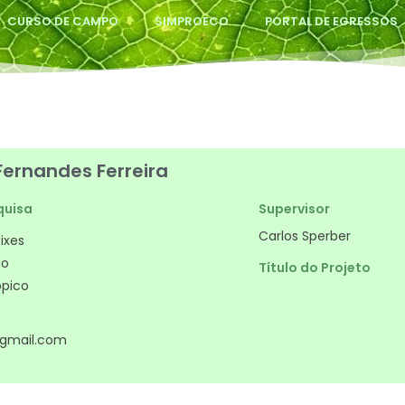
CURSO DE CAMPO
SIMPROECO
PORTAL DE EGRESSOS
Fernandes Ferreira
quisa
Supervisor
Carlos Sperber
ixes
ão
Título do Projeto
ópico
@gmail.com