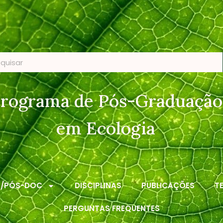
rograma de Pós-Graduação
em Ecologia
S/PÓS-DOC
DISCIPLINAS
PUBLICAÇÕES
T
PERGUNTAS FREQUENTES