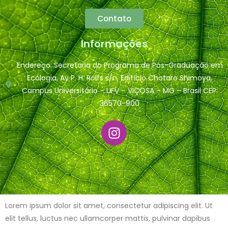
Contato
Informações
Endereço: Secretaria do Programa de Pós-Graduação em
Ecologia, Av P. H. Rolfs s/n, Edifício Chotaro Shimoya,
Campus Universitário – UFV – VIÇOSA – MG – Brasil CEP:
36570-900
Lorem ipsum dolor sit amet, consectetur adipiscing elit. Ut
elit tellus, luctus nec ullamcorper mattis, pulvinar dapibus