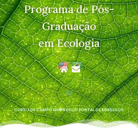
Programa de Pós-
Graduação
em Ecologia
CURSO DE CAMPO
SIMPROECO
PORTAL DE EGRESSOS