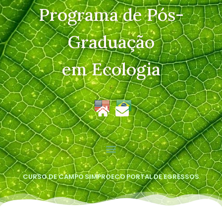
Programa de Pós-
Graduação
em Ecologia
CURSO DE CAMPO
SIMPROECO
PORTAL DE EGRESSOS