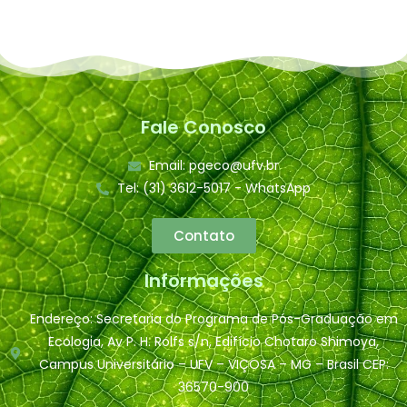
Fale Conosco
Email: pgeco@ufv.br
Tel: (31) 3612-5017 - WhatsApp
Contato
Informações
Endereço: Secretaria do Programa de Pós-Graduação em
Ecologia, Av P. H. Rolfs s/n, Edifício Chotaro Shimoya,
Campus Universitário – UFV – VIÇOSA – MG – Brasil CEP:
36570-900