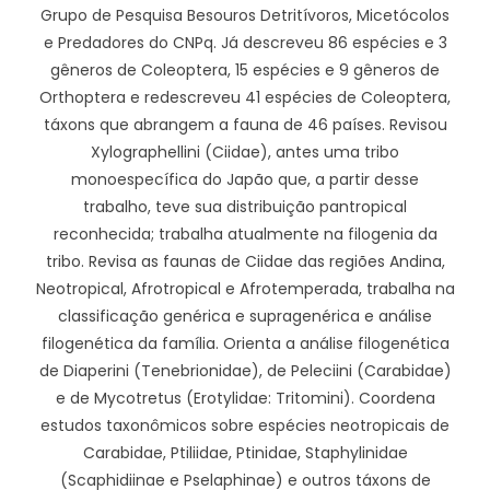
Grupo de Pesquisa Besouros Detritívoros, Micetócolos
e Predadores do CNPq. Já descreveu 86 espécies e 3
gêneros de Coleoptera, 15 espécies e 9 gêneros de
Orthoptera e redescreveu 41 espécies de Coleoptera,
táxons que abrangem a fauna de 46 países. Revisou
Xylographellini (Ciidae), antes uma tribo
monoespecífica do Japão que, a partir desse
trabalho, teve sua distribuição pantropical
reconhecida; trabalha atualmente na filogenia da
tribo. Revisa as faunas de Ciidae das regiões Andina,
Neotropical, Afrotropical e Afrotemperada, trabalha na
classificação genérica e supragenérica e análise
filogenética da família. Orienta a análise filogenética
de Diaperini (Tenebrionidae), de Peleciini (Carabidae)
e de Mycotretus (Erotylidae: Tritomini). Coordena
estudos taxonômicos sobre espécies neotropicais de
Carabidae, Ptiliidae, Ptinidae, Staphylinidae
(Scaphidiinae e Pselaphinae) e outros táxons de