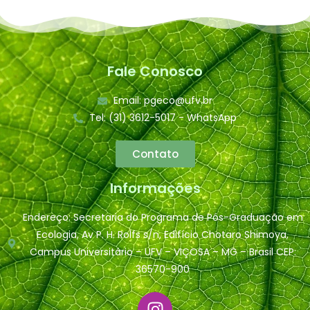
Fale Conosco
Email: pgeco@ufv.br
Tel: (31) 3612-5017 - WhatsApp
Contato
Informações
Endereço: Secretaria do Programa de Pós-Graduação em
Ecologia, Av P. H. Rolfs s/n, Edifício Chotaro Shimoya,
Campus Universitário – UFV – VIÇOSA – MG – Brasil CEP:
36570-900