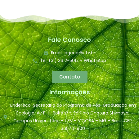
Fale Conosco
Email: pgeco@ufv.br
Tel: (31) 3612-5017 - WhatsApp
Contato
Informações
Endereço: Secretaria do Programa de Pós-Graduação em
Ecologia, Av P. H. Rolfs s/n, Edifício Chotaro Shimoya,
Campus Universitário – UFV – VIÇOSA – MG – Brasil CEP:
36570-900