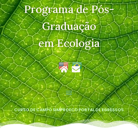
Programa de Pós-
Graduação
em Ecologia
CURSO DE CAMPO
SIMPROECO
PORTAL DE EGRESSOS