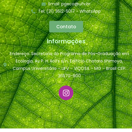
Email: pgeco@ufv.br
Tel: (31) 3612-5017 - WhatsApp
Contato
Informações
Endereço: Secretaria do Programa de Pós-Graduação em
Ecologia, Av P. H. Rolfs s/n, Edifício Chotaro Shimoya,
Campus Universitário – UFV – VIÇOSA – MG – Brasil CEP:
36570-900