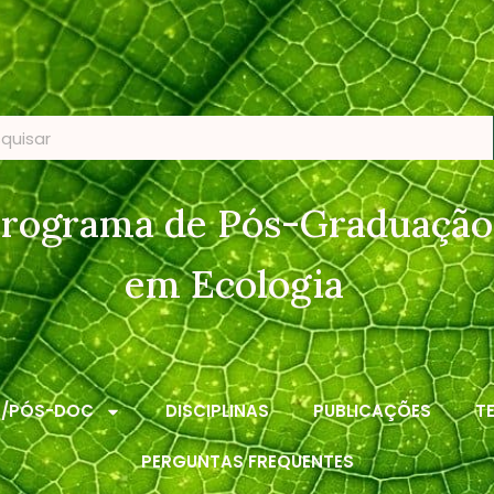
rograma de Pós-Graduação
em Ecologia
S/PÓS-DOC
DISCIPLINAS
PUBLICAÇÕES
T
PERGUNTAS FREQUENTES