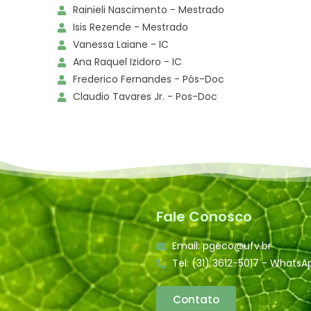
Rainieli Nascimento - Mestrado
Isis Rezende - Mestrado
Vanessa Laiane - IC
Ana Raquel Izidoro - IC
Frederico Fernandes - Pós-Doc
Claudio Tavares Jr. - Pos-Doc
Fale Conosco
Email: pgeco@ufv.br
Tel: (31) 3612-5017 - WhatsA
Contato