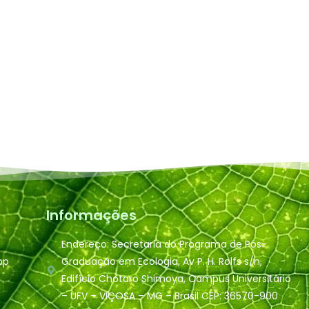
Informações
Endereço: Secretaria do Programa de Pós-
pp
Graduação em Ecologia, Av P. H. Rolfs s/n,
Edifício Chotaro Shimoya, Campus Universitário
– UFV – VIÇOSA – MG – Brasil CEP: 36570-900