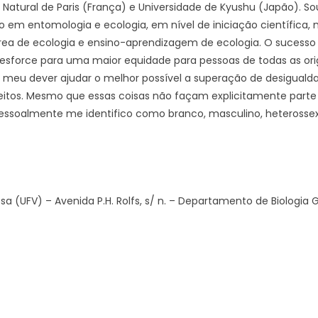
 Natural de Paris (França) e Universidade de Kyushu (Japão). So
em entomologia e ecologia, em nível de iniciação científica, 
área de ecologia e ensino-aprendizagem de ecologia. O sucess
sforce para uma maior equidade para pessoas de todas as orig
o meu dever ajudar o melhor possível a superação de desiguald
itos. Mesmo que essas coisas não façam explicitamente parte 
pessoalmente me identifico como branco, masculino, heterossex
osa (UFV) – Avenida P.H. Rolfs, s/ n. – Departamento de Biologi