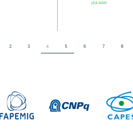
LEIA MAIS
2
3
4
5
6
7
8