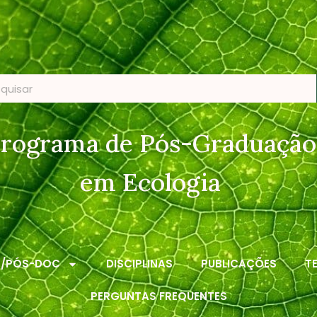
rograma de Pós-Graduação
em Ecologia
S/PÓS-DOC
DISCIPLINAS
PUBLICAÇÕES
T
PERGUNTAS FREQUENTES