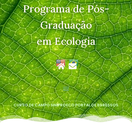
Programa de Pós-
Graduação
em Ecologia
CURSO DE CAMPO
SIMPROECO
PORTAL DE EGRESSOS