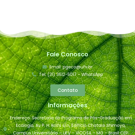
Fale Conosco
Email: pgeco@ufv.br
Tel: (31) 3612-5017 - WhatsApp
Contato
Informações
Endereço: Secretaria do Programa de Pós-Graduação em
Ecologia, Av P. H. Rolfs s/n, Edifício Chotaro Shimoya,
Campus Universitário – UFV – VIÇOSA – MG – Brasil CEP: